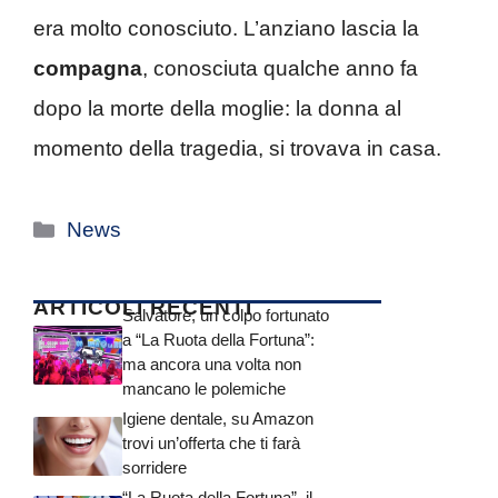
era molto conosciuto. L’anziano lascia la
compagna
, conosciuta qualche anno fa
dopo la morte della moglie: la donna al
momento della tragedia, si trovava in casa.
Categorie
News
ARTICOLI RECENTI
Salvatore, un colpo fortunato
a “La Ruota della Fortuna”:
ma ancora una volta non
mancano le polemiche
Igiene dentale, su Amazon
trovi un’offerta che ti farà
sorridere
“La Ruota della Fortuna”, il