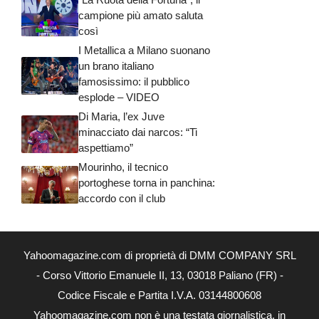
campione più amato saluta
così
I Metallica a Milano suonano
un brano italiano
famosissimo: il pubblico
esplode – VIDEO
Di Maria, l’ex Juve
minacciato dai narcos: “Ti
aspettiamo”
Mourinho, il tecnico
portoghese torna in panchina:
accordo con il club
Yahoomagazine.com di proprietà di DMM COMPANY SRL
- Corso Vittorio Emanuele II, 13, 03018 Paliano (FR) -
Codice Fiscale e Partita I.V.A. 03144800608
Yahoomagazine.com non è una testata giornalistica, in