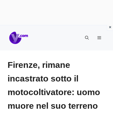
Vai
Menu
al
contenuto
Firenze, rimane
incastrato sotto il
motocoltivatore: uomo
muore nel suo terreno