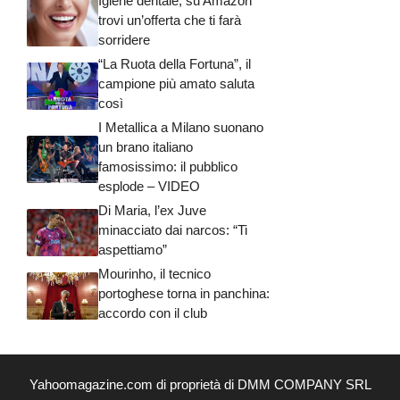
Igiene dentale, su Amazon
trovi un’offerta che ti farà
sorridere
“La Ruota della Fortuna”, il
campione più amato saluta
così
I Metallica a Milano suonano
un brano italiano
famosissimo: il pubblico
esplode – VIDEO
Di Maria, l’ex Juve
minacciato dai narcos: “Ti
aspettiamo”
Mourinho, il tecnico
portoghese torna in panchina:
accordo con il club
Yahoomagazine.com di proprietà di DMM COMPANY SRL