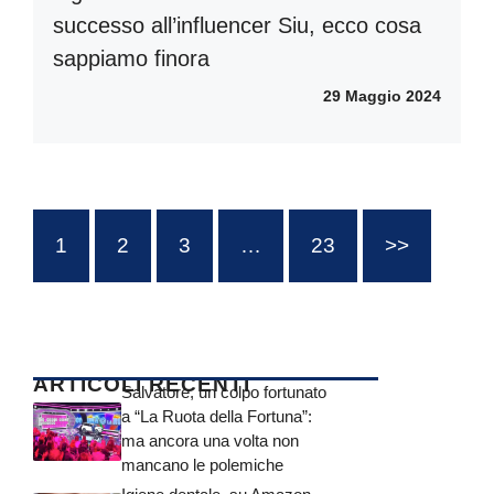
successo all’influencer Siu, ecco cosa
sappiamo finora
29 Maggio 2024
1
2
3
…
23
>>
ARTICOLI RECENTI
Salvatore, un colpo fortunato
a “La Ruota della Fortuna”:
ma ancora una volta non
mancano le polemiche