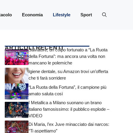
tacolo
Economia
Lifestyle
Sport
ARTICOLI RECENTI
Salvatore, un colpo fortunato a “La Ruota
della Fortuna”: ma ancora una volta non
mancano le polemiche
Igiene dentale, su Amazon trovi un’offerta
che ti farà sorridere
“La Ruota della Fortuna”, il campione più
amato saluta così
I Metallica a Milano suonano un brano
italiano famosissimo: il pubblico esplode –
VIDEO
Di Maria, l’ex Juve minacciato dai narcos:
“Ti aspettiamo”