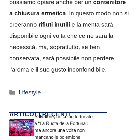
possiamo optare anche per un
contenitore
a chiusura ermetica
. In questo modo non si
creeranno
rifiuti inutili
e la menta sarà
disponibile ogni volta che ce ne sarà la
necessità, ma, soprattutto, se ben
conservata, sarà possibile non perdere
l’aroma e il suo gusto inconfondibile.
Categorie
Lifestyle
ARTICOLI RECENTI
Salvatore, un colpo fortunato
a “La Ruota della Fortuna”:
ma ancora una volta non
mancano le polemiche