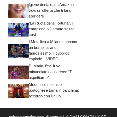
Igiene dentale, su Amazon
trovi un’offerta che ti farà
sorridere
“La Ruota della Fortuna”, il
campione più amato saluta
così
I Metallica a Milano suonano
un brano italiano
famosissimo: il pubblico
esplode – VIDEO
Di Maria, l’ex Juve
minacciato dai narcos: “Ti
aspettiamo”
Mourinho, il tecnico
portoghese torna in panchina:
accordo con il club
Yahoomagazine.com di proprietà di DMM COMPANY SRL