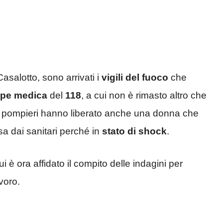
asalotto, sono arrivati i
vigili del fuoco
che
ipe medica
del
118
, a cui non è rimasto altro che
ti. I pompieri hanno liberato anche una donna che
a dai sanitari perché in
stato di shock
.
i è ora affidato il compito delle indagini per
voro.