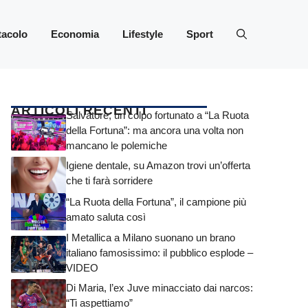
tacolo
Economia
Lifestyle
Sport
ARTICOLI RECENTI
Salvatore, un colpo fortunato a “La Ruota
della Fortuna”: ma ancora una volta non
mancano le polemiche
Igiene dentale, su Amazon trovi un’offerta
che ti farà sorridere
“La Ruota della Fortuna”, il campione più
amato saluta così
I Metallica a Milano suonano un brano
italiano famosissimo: il pubblico esplode –
VIDEO
Di Maria, l’ex Juve minacciato dai narcos:
“Ti aspettiamo”