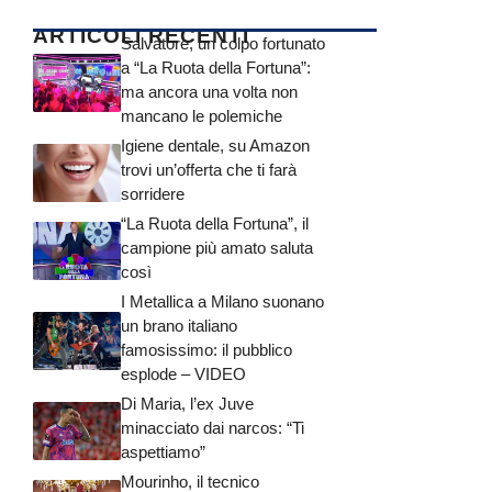
ARTICOLI RECENTI
Salvatore, un colpo fortunato
a “La Ruota della Fortuna”:
ma ancora una volta non
mancano le polemiche
Igiene dentale, su Amazon
trovi un’offerta che ti farà
sorridere
“La Ruota della Fortuna”, il
campione più amato saluta
così
I Metallica a Milano suonano
un brano italiano
famosissimo: il pubblico
esplode – VIDEO
Di Maria, l’ex Juve
minacciato dai narcos: “Ti
aspettiamo”
Mourinho, il tecnico