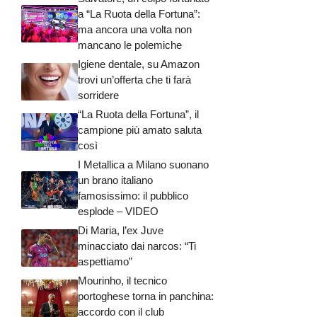
a “La Ruota della Fortuna”:
ma ancora una volta non
mancano le polemiche
Igiene dentale, su Amazon
trovi un’offerta che ti farà
sorridere
“La Ruota della Fortuna”, il
campione più amato saluta
così
I Metallica a Milano suonano
un brano italiano
famosissimo: il pubblico
esplode – VIDEO
Di Maria, l’ex Juve
minacciato dai narcos: “Ti
aspettiamo”
Mourinho, il tecnico
portoghese torna in panchina:
accordo con il club