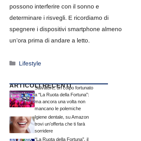
possono interferire con il sonno e
determinare i risvegli. E ricordiamo di
spegnere i dispositivi smartphone almeno
un’ora prima di andare a letto.
Categorie
Lifestyle
ARTICOLI RECENTI
Salvatore, un colpo fortunato
a “La Ruota della Fortuna”:
ma ancora una volta non
mancano le polemiche
Igiene dentale, su Amazon
trovi un’offerta che ti farà
sorridere
“La Ruota della Fortuna”, il