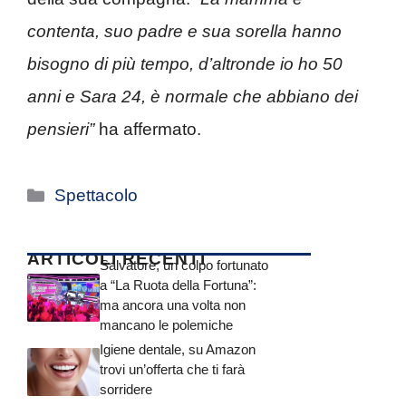
contenta, suo padre e sua sorella hanno
bisogno di più tempo, d’altronde io ho 50
anni e Sara 24, è normale che abbiano dei
pensieri”
ha affermato.
Categorie
Spettacolo
ARTICOLI RECENTI
Salvatore, un colpo fortunato
a “La Ruota della Fortuna”:
ma ancora una volta non
mancano le polemiche
Igiene dentale, su Amazon
trovi un’offerta che ti farà
sorridere