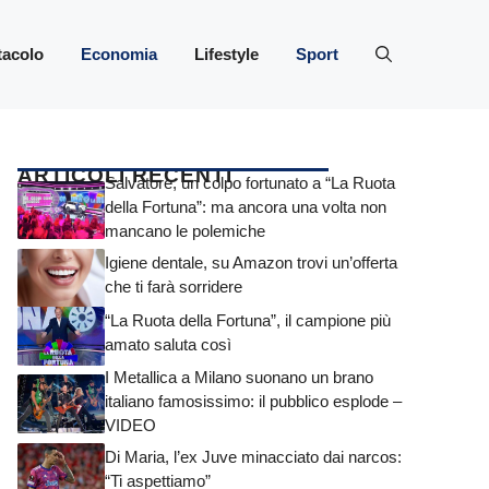
tacolo
Economia
Lifestyle
Sport
ARTICOLI RECENTI
Salvatore, un colpo fortunato a “La Ruota
della Fortuna”: ma ancora una volta non
mancano le polemiche
Igiene dentale, su Amazon trovi un’offerta
che ti farà sorridere
“La Ruota della Fortuna”, il campione più
amato saluta così
I Metallica a Milano suonano un brano
italiano famosissimo: il pubblico esplode –
VIDEO
Di Maria, l’ex Juve minacciato dai narcos:
“Ti aspettiamo”