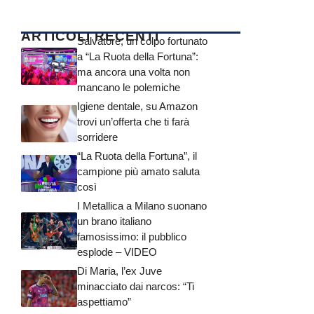
ARTICOLI RECENTI
Salvatore, un colpo fortunato
a “La Ruota della Fortuna”:
ma ancora una volta non
mancano le polemiche
Igiene dentale, su Amazon
trovi un’offerta che ti farà
sorridere
“La Ruota della Fortuna”, il
campione più amato saluta
così
I Metallica a Milano suonano
un brano italiano
famosissimo: il pubblico
esplode – VIDEO
Di Maria, l’ex Juve
minacciato dai narcos: “Ti
aspettiamo”