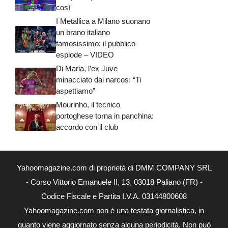
così
I Metallica a Milano suonano
un brano italiano
famosissimo: il pubblico
esplode – VIDEO
Di Maria, l’ex Juve
minacciato dai narcos: “Ti
aspettiamo”
Mourinho, il tecnico
portoghese torna in panchina:
accordo con il club
Yahoomagazine.com di proprietà di DMM COMPANY SRL
- Corso Vittorio Emanuele II, 13, 03018 Paliano (FR) -
Codice Fiscale e Partita I.V.A. 03144800608
Yahoomagazine.com non è una testata giornalistica, in
quanto viene aggiornato senza alcuna periodicità. Non può