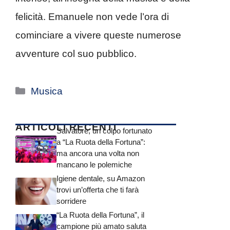
felicità. Emanuele non vede l’ora di
cominciare a vivere queste numerose
avventure col suo pubblico.
Categorie
Musica
ARTICOLI RECENTI
Salvatore, un colpo fortunato
a “La Ruota della Fortuna”:
ma ancora una volta non
mancano le polemiche
Igiene dentale, su Amazon
trovi un’offerta che ti farà
sorridere
“La Ruota della Fortuna”, il
campione più amato saluta