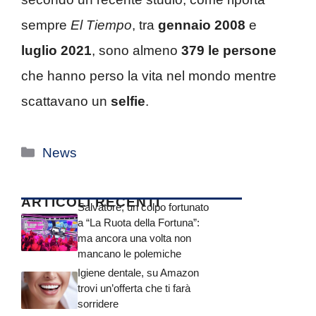
sempre
El Tiempo
, tra
gennaio 2008
e
luglio 2021
, sono almeno
379 le persone
che hanno perso la vita nel mondo mentre
scattavano un
selfie
.
Categorie
News
ARTICOLI RECENTI
Salvatore, un colpo fortunato
a “La Ruota della Fortuna”:
ma ancora una volta non
mancano le polemiche
Igiene dentale, su Amazon
trovi un’offerta che ti farà
sorridere