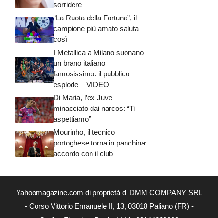
sorridere
“La Ruota della Fortuna”, il
campione più amato saluta
così
I Metallica a Milano suonano
un brano italiano
famosissimo: il pubblico
esplode – VIDEO
Di Maria, l’ex Juve
minacciato dai narcos: “Ti
aspettiamo”
Mourinho, il tecnico
portoghese torna in panchina:
accordo con il club
Yahoomagazine.com di proprietà di DMM COMPANY SRL
- Corso Vittorio Emanuele II, 13, 03018 Paliano (FR) -