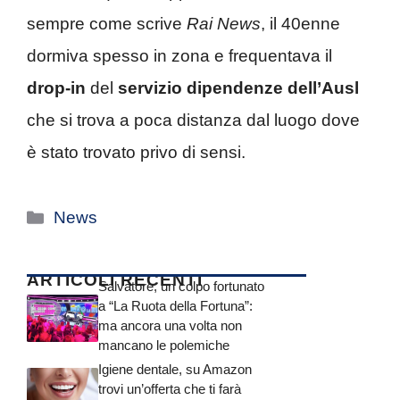
sempre come scrive
Rai News
, il 40enne
dormiva spesso in zona e frequentava il
drop-in
del
servizio dipendenze dell’Ausl
che si trova a poca distanza dal luogo dove
è stato trovato privo di sensi.
Categorie
News
ARTICOLI RECENTI
Salvatore, un colpo fortunato
a “La Ruota della Fortuna”:
ma ancora una volta non
mancano le polemiche
Igiene dentale, su Amazon
trovi un’offerta che ti farà