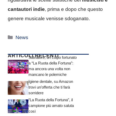
cantautori indie
, prima e dopo che questo
genere musicale venisse sdoganato.
Categorie
News
ARTICOLI RECENTI
Salvatore, un colpo fortunato
a “La Ruota della Fortuna”:
ma ancora una volta non
mancano le polemiche
Igiene dentale, su Amazon
trovi un’offerta che ti farà
sorridere
“La Ruota della Fortuna”, il
campione più amato saluta
così