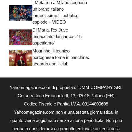
I Metallica a Milano suonano
un brano italiano
famosissimo: il pubblico
esplode – VIDEO
Di Maria, l’ex Juve
minacciato dai narcos: “Ti
aspettiamo”
Mourinho, il tecnico
portoghese torna in panchina:
accordo con il club
Yahoomagazine.com di proprietà di DMM COMPANY SRL
- Corso Vittorio Emanuele II, 13, 03018 Paliano (FR) -
Codice Fiscale e Partita I.V.A. 03144800608
Yahoomagazine.com non è una testata giornalistica, in
quanto viene aggiornato senza alcuna periodicità. Non può
pertanto considerarsi un prodotto editoriale ai sensi della