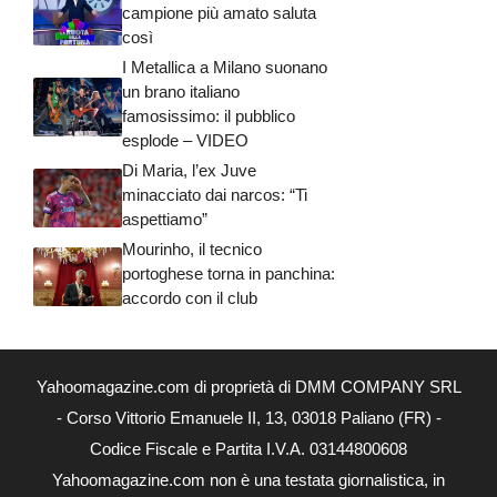
campione più amato saluta
così
I Metallica a Milano suonano
un brano italiano
famosissimo: il pubblico
esplode – VIDEO
Di Maria, l’ex Juve
minacciato dai narcos: “Ti
aspettiamo”
Mourinho, il tecnico
portoghese torna in panchina:
accordo con il club
Yahoomagazine.com di proprietà di DMM COMPANY SRL
- Corso Vittorio Emanuele II, 13, 03018 Paliano (FR) -
Codice Fiscale e Partita I.V.A. 03144800608
Yahoomagazine.com non è una testata giornalistica, in