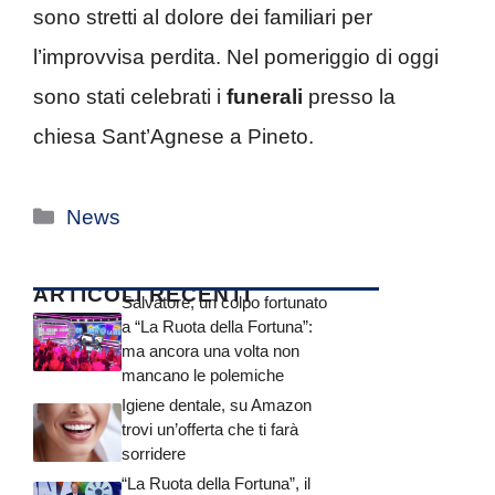
sono stretti al dolore dei familiari per
l’improvvisa perdita. Nel pomeriggio di oggi
sono stati celebrati i
funerali
presso la
chiesa Sant’Agnese a Pineto.
Categorie
News
ARTICOLI RECENTI
Salvatore, un colpo fortunato
a “La Ruota della Fortuna”:
ma ancora una volta non
mancano le polemiche
Igiene dentale, su Amazon
trovi un’offerta che ti farà
sorridere
“La Ruota della Fortuna”, il