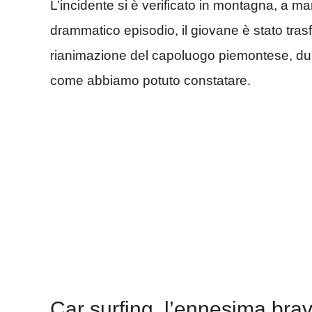
L’incidente si è verificato in montagna, a ma
drammatico episodio, il giovane è stato tras
rianimazione del capoluogo piemontese, durat
come abbiamo potuto constatare.
Car surfing, l’ennesima brav