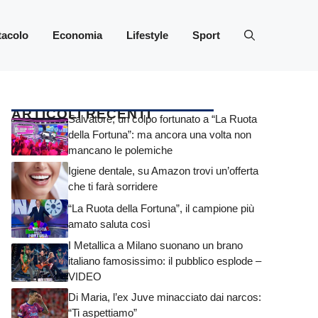
tacolo
Economia
Lifestyle
Sport
ARTICOLI RECENTI
Salvatore, un colpo fortunato a “La Ruota
della Fortuna”: ma ancora una volta non
mancano le polemiche
Igiene dentale, su Amazon trovi un’offerta
che ti farà sorridere
“La Ruota della Fortuna”, il campione più
amato saluta così
I Metallica a Milano suonano un brano
italiano famosissimo: il pubblico esplode –
VIDEO
Di Maria, l’ex Juve minacciato dai narcos:
“Ti aspettiamo”