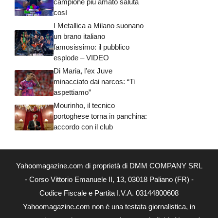
campione più amato saluta
così
I Metallica a Milano suonano
un brano italiano
famosissimo: il pubblico
esplode – VIDEO
Di Maria, l’ex Juve
minacciato dai narcos: “Ti
aspettiamo”
Mourinho, il tecnico
portoghese torna in panchina:
accordo con il club
Yahoomagazine.com di proprietà di DMM COMPANY SRL
- Corso Vittorio Emanuele II, 13, 03018 Paliano (FR) -
Codice Fiscale e Partita I.V.A. 03144800608
Yahoomagazine.com non è una testata giornalistica, in