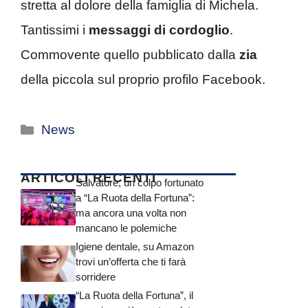
stretta al dolore della famiglia di Michela.
Tantissimi i
messaggi di cordoglio
.
Commovente quello pubblicato dalla
zia
della piccola sul proprio profilo Facebook.
Categorie
News
ARTICOLI RECENTI
Salvatore, un colpo fortunato
a “La Ruota della Fortuna”:
ma ancora una volta non
mancano le polemiche
Igiene dentale, su Amazon
trovi un’offerta che ti farà
sorridere
“La Ruota della Fortuna”, il