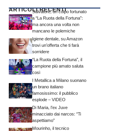
ARTICOLI RECENTI
Salvatore, un colpo fortunato
a “La Ruota della Fortuna”:
ma ancora una volta non
mancano le polemiche
Igiene dentale, su Amazon
trovi un’offerta che ti farà
sorridere
“La Ruota della Fortuna”, il
campione più amato saluta
così
I Metallica a Milano suonano
un brano italiano
famosissimo: il pubblico
esplode – VIDEO
Di Maria, l’ex Juve
minacciato dai narcos: “Ti
aspettiamo”
Mourinho, il tecnico