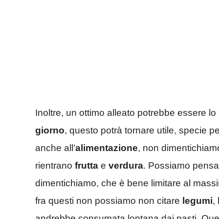
Inoltre, un ottimo alleato potrebbe essere lo
giorno
, questo potrà tornare utile, specie pe
anche all’
alimentazione
, non dimentichia
rientrano
frutta
e
verdura
. Possiamo pensar
dimentichiamo, che è bene limitare al mas
fra questi non possiamo non citare
legumi
,
andrebbe consumata lontana dai pasti. Quest