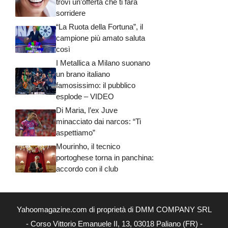
trovi un’offerta che ti farà
sorridere
“La Ruota della Fortuna”, il
campione più amato saluta
così
I Metallica a Milano suonano
un brano italiano
famosissimo: il pubblico
esplode – VIDEO
Di Maria, l’ex Juve
minacciato dai narcos: “Ti
aspettiamo”
Mourinho, il tecnico
portoghese torna in panchina:
accordo con il club
Yahoomagazine.com di proprietà di DMM COMPANY SRL
- Corso Vittorio Emanuele II, 13, 03018 Paliano (FR) -