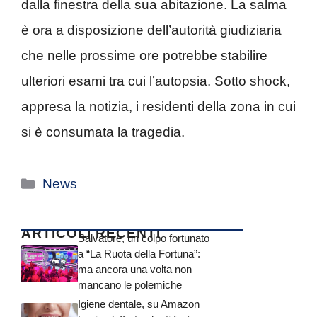
dalla finestra della sua abitazione. La salma
è ora a disposizione dell’autorità giudiziaria
che nelle prossime ore potrebbe stabilire
ulteriori esami tra cui l’autopsia. Sotto shock,
appresa la notizia, i residenti della zona in cui
si è consumata la tragedia.
Categorie
News
ARTICOLI RECENTI
Salvatore, un colpo fortunato
a “La Ruota della Fortuna”:
ma ancora una volta non
mancano le polemiche
Igiene dentale, su Amazon