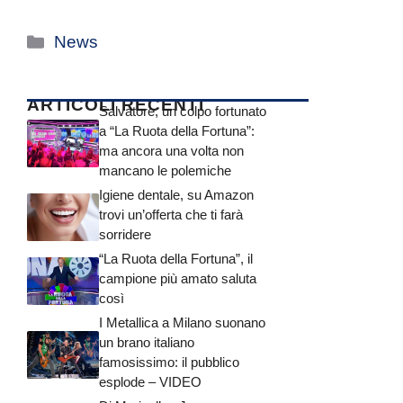
Categorie
News
ARTICOLI RECENTI
Salvatore, un colpo fortunato
a “La Ruota della Fortuna”:
ma ancora una volta non
mancano le polemiche
Igiene dentale, su Amazon
trovi un’offerta che ti farà
sorridere
“La Ruota della Fortuna”, il
campione più amato saluta
così
I Metallica a Milano suonano
un brano italiano
famosissimo: il pubblico
esplode – VIDEO