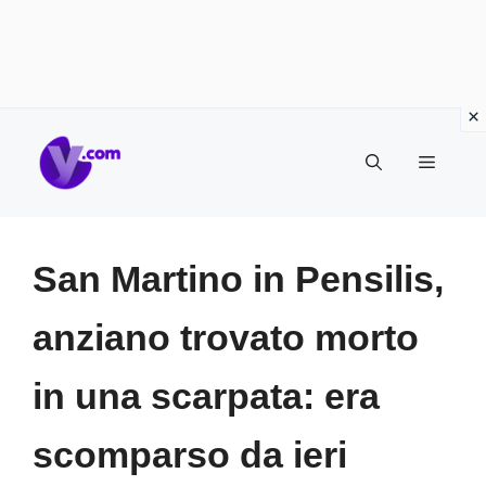
Vai
Menu
al
contenuto
San Martino in Pensilis,
anziano trovato morto
in una scarpata: era
scomparso da ieri