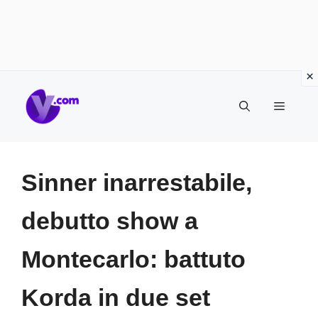
Vai
Menu
al
contenuto
Sinner inarrestabile,
debutto show a
Montecarlo: battuto
Korda in due set