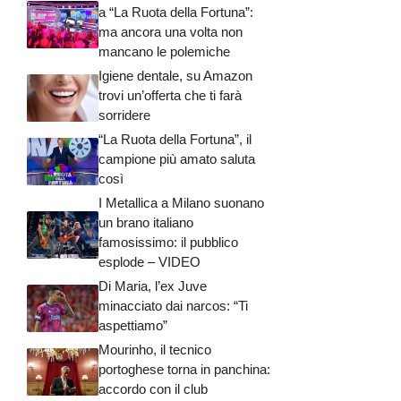
a “La Ruota della Fortuna”:
ma ancora una volta non
mancano le polemiche
Igiene dentale, su Amazon
trovi un’offerta che ti farà
sorridere
“La Ruota della Fortuna”, il
campione più amato saluta
così
I Metallica a Milano suonano
un brano italiano
famosissimo: il pubblico
esplode – VIDEO
Di Maria, l’ex Juve
minacciato dai narcos: “Ti
aspettiamo”
Mourinho, il tecnico
portoghese torna in panchina:
accordo con il club