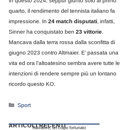
In questo 2024, seppur giunto solo al primo
quarto, il rendimento del tennista italiano fa
impressione. In
24 match disputati
, infatti,
Sinner ha conquistato ben
23 vittorie
.
Mancava dalla terra rossa dalla sconfitta di
giugno 2023 contro Altmaier. E’ passata una
vita ed ora l’altoatesino sembra avere tutte le
intenzioni di rendere sempre più un lontano
ricordo questo KO.
Categorie
Sport
ARTICOLI RECENTI
Salvatore, un colpo fortunato