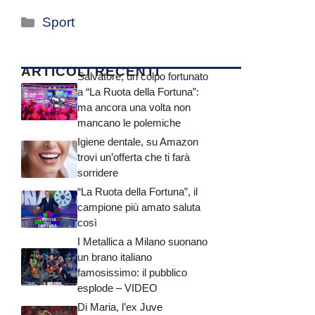
Categorie
Sport
ARTICOLI RECENTI
Salvatore, un colpo fortunato
a “La Ruota della Fortuna”:
ma ancora una volta non
mancano le polemiche
Igiene dentale, su Amazon
trovi un’offerta che ti farà
sorridere
“La Ruota della Fortuna”, il
campione più amato saluta
così
I Metallica a Milano suonano
un brano italiano
famosissimo: il pubblico
esplode – VIDEO
Di Maria, l’ex Juve