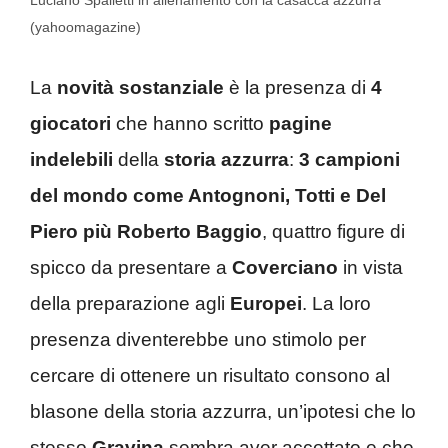
Luciano Spalletti in allenamento con la casacca azzurra
(yahoomagazine)
La
novità sostanziale
è la presenza di
4
giocatori
che hanno scritto
pagine
indelebili
della
storia azzurra
:
3 campioni
del mondo come Antognoni, Totti e Del
Piero più Roberto Baggio
, quattro figure di
spicco da presentare a
Coverciano
in vista
della preparazione agli
Europei
. La loro
presenza diventerebbe uno stimolo per
cercare di ottenere un risultato consono al
blasone della storia azzurra, un’ipotesi che lo
stesso
Gravina
sembra aver accettato e che