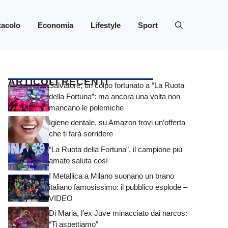
tacolo
Economia
Lifestyle
Sport
ARTICOLI RECENTI
Salvatore, un colpo fortunato a “La Ruota
della Fortuna”: ma ancora una volta non
mancano le polemiche
Igiene dentale, su Amazon trovi un’offerta
che ti farà sorridere
“La Ruota della Fortuna”, il campione più
amato saluta così
I Metallica a Milano suonano un brano
italiano famosissimo: il pubblico esplode –
VIDEO
Di Maria, l’ex Juve minacciato dai narcos:
“Ti aspettiamo”