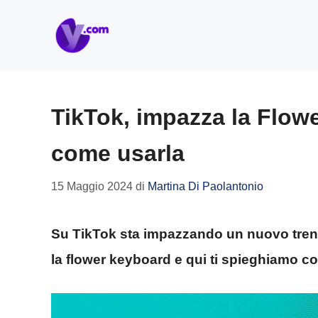
Vai
al
contenuto
TikTok, impazza la Flow
come usarla
15 Maggio 2024
di
Martina Di Paolantonio
Su TikTok sta impazzando un nuovo trend 
la flower keyboard e qui ti spieghiamo c