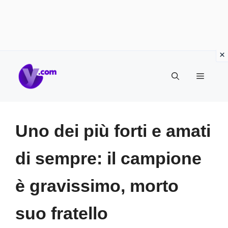
Vai
Menu
al
contenuto
Uno dei più forti e amati
di sempre: il campione
è gravissimo, morto
suo fratello