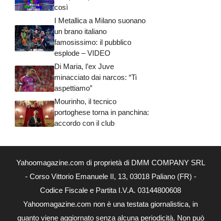
così
I Metallica a Milano suonano
un brano italiano
famosissimo: il pubblico
esplode – VIDEO
Di Maria, l’ex Juve
minacciato dai narcos: “Ti
aspettiamo”
Mourinho, il tecnico
portoghese torna in panchina:
accordo con il club
Yahoomagazine.com di proprietà di DMM COMPANY SRL
- Corso Vittorio Emanuele II, 13, 03018 Paliano (FR) -
Codice Fiscale e Partita I.V.A. 03144800608
Yahoomagazine.com non è una testata giornalistica, in
quanto viene aggiornato senza alcuna periodicità. Non può