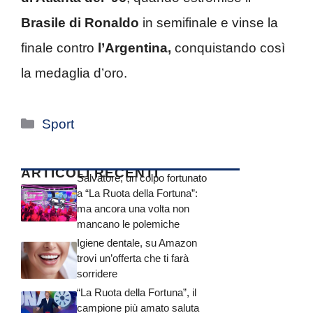
Brasile di Ronaldo
in semifinale e vinse la
finale contro
l’Argentina,
conquistando così
la medaglia d’oro.
Categorie
Sport
ARTICOLI RECENTI
Salvatore, un colpo fortunato
a “La Ruota della Fortuna”:
ma ancora una volta non
mancano le polemiche
Igiene dentale, su Amazon
trovi un’offerta che ti farà
sorridere
“La Ruota della Fortuna”, il
campione più amato saluta