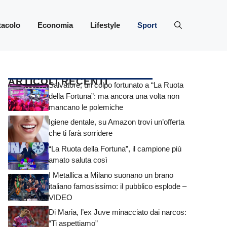
tacolo
Economia
Lifestyle
Sport
ARTICOLI RECENTI
Salvatore, un colpo fortunato a “La Ruota
della Fortuna”: ma ancora una volta non
mancano le polemiche
Igiene dentale, su Amazon trovi un’offerta
che ti farà sorridere
“La Ruota della Fortuna”, il campione più
amato saluta così
I Metallica a Milano suonano un brano
italiano famosissimo: il pubblico esplode –
VIDEO
Di Maria, l’ex Juve minacciato dai narcos:
“Ti aspettiamo”