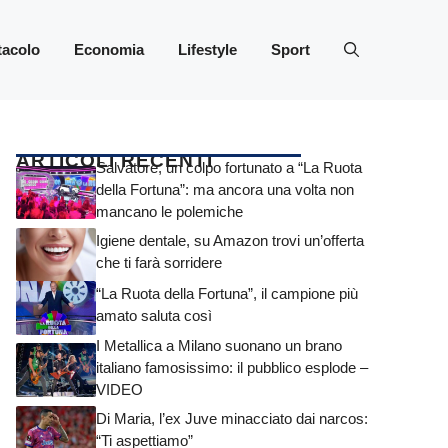
tacolo
Economia
Lifestyle
Sport
ARTICOLI RECENTI
Salvatore, un colpo fortunato a “La Ruota
della Fortuna”: ma ancora una volta non
mancano le polemiche
Igiene dentale, su Amazon trovi un’offerta
che ti farà sorridere
“La Ruota della Fortuna”, il campione più
amato saluta così
I Metallica a Milano suonano un brano
italiano famosissimo: il pubblico esplode –
VIDEO
Di Maria, l’ex Juve minacciato dai narcos:
“Ti aspettiamo”