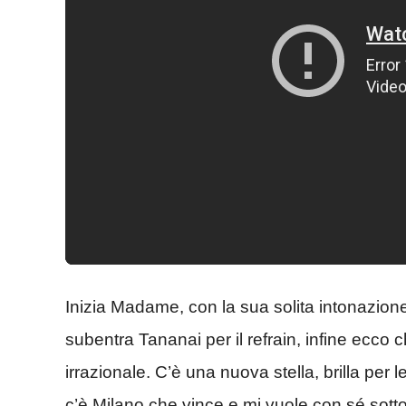
Inizia Madame, con la sua solita intonazione 
subentra Tananai per il refrain, infine ecco c
irrazionale. C’è una nuova stella, brilla pe
c’è Milano che vince e mi vuole con sé sotto l