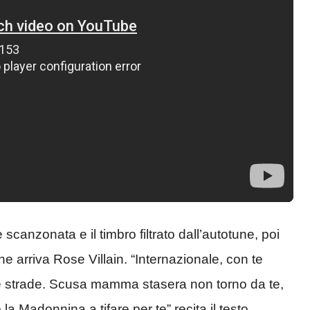
scanzonata e il timbro filtrato dall’autotune, poi
he arriva Rose Villain. “Internazionale, con te
r le strade. Scusa mamma stasera non torno da te,
a Madonnina a tifare per te” recita il testo.