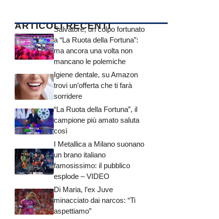
ARTICOLI RECENTI
Salvatore, un colpo fortunato
a “La Ruota della Fortuna”:
ma ancora una volta non
mancano le polemiche
Igiene dentale, su Amazon
trovi un’offerta che ti farà
sorridere
“La Ruota della Fortuna”, il
campione più amato saluta
così
I Metallica a Milano suonano
un brano italiano
famosissimo: il pubblico
esplode – VIDEO
Di Maria, l’ex Juve
minacciato dai narcos: “Ti
aspettiamo”