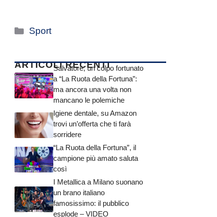
Categorie
Sport
ARTICOLI RECENTI
Salvatore, un colpo fortunato
a “La Ruota della Fortuna”:
ma ancora una volta non
mancano le polemiche
Igiene dentale, su Amazon
trovi un’offerta che ti farà
sorridere
“La Ruota della Fortuna”, il
campione più amato saluta
così
I Metallica a Milano suonano
un brano italiano
famosissimo: il pubblico
esplode – VIDEO