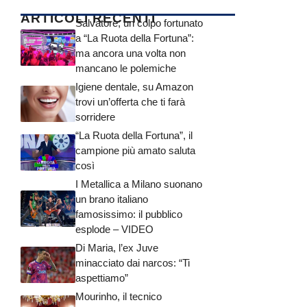
ARTICOLI RECENTI
Salvatore, un colpo fortunato
a “La Ruota della Fortuna”:
ma ancora una volta non
mancano le polemiche
Igiene dentale, su Amazon
trovi un’offerta che ti farà
sorridere
“La Ruota della Fortuna”, il
campione più amato saluta
così
I Metallica a Milano suonano
un brano italiano
famosissimo: il pubblico
esplode – VIDEO
Di Maria, l’ex Juve
minacciato dai narcos: “Ti
aspettiamo”
Mourinho, il tecnico