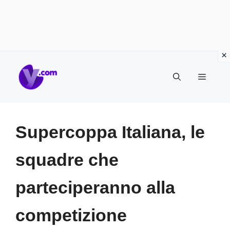
Vai
Menu
al
contenuto
Supercoppa Italiana, le
squadre che
parteciperanno alla
competizione