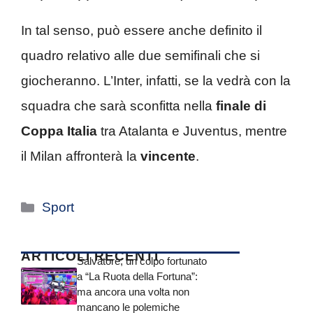
In tal senso, può essere anche definito il
quadro relativo alle due semifinali che si
giocheranno. L’Inter, infatti, se la vedrà con la
squadra che sarà sconfitta nella
finale di
Coppa Italia
tra Atalanta e Juventus, mentre
il Milan affronterà la
vincente
.
Categorie
Sport
ARTICOLI RECENTI
Salvatore, un colpo fortunato
a “La Ruota della Fortuna”:
ma ancora una volta non
mancano le polemiche