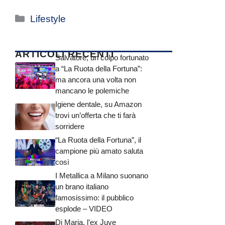
Categorie
Lifestyle
ARTICOLI RECENTI
Salvatore, un colpo fortunato
a “La Ruota della Fortuna”:
ma ancora una volta non
mancano le polemiche
Igiene dentale, su Amazon
trovi un’offerta che ti farà
sorridere
“La Ruota della Fortuna”, il
campione più amato saluta
così
I Metallica a Milano suonano
un brano italiano
famosissimo: il pubblico
esplode – VIDEO
Di Maria, l’ex Juve