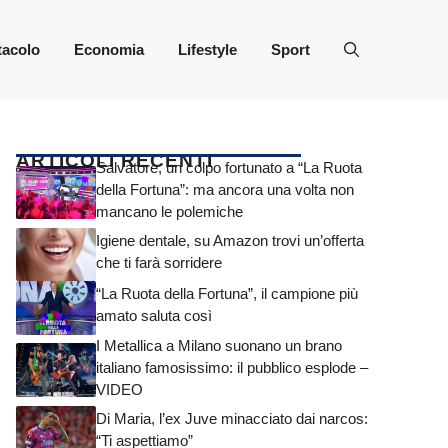
tacolo
Economia
Lifestyle
Sport
ARTICOLI RECENTI
Salvatore, un colpo fortunato a “La Ruota
della Fortuna”: ma ancora una volta non
mancano le polemiche
Igiene dentale, su Amazon trovi un’offerta
che ti farà sorridere
“La Ruota della Fortuna”, il campione più
amato saluta così
I Metallica a Milano suonano un brano
italiano famosissimo: il pubblico esplode –
VIDEO
Di Maria, l’ex Juve minacciato dai narcos:
“Ti aspettiamo”